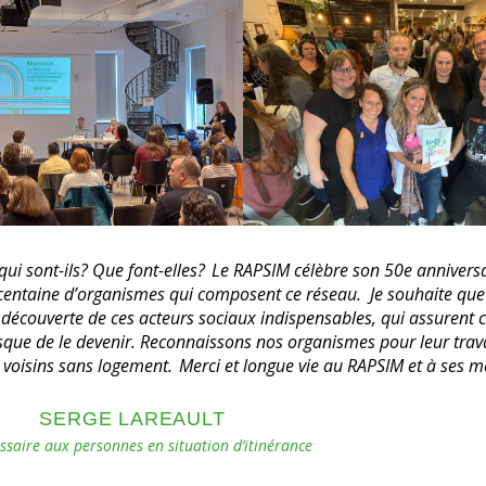
t intimement tissée aux nombreuses actions menées par le RAPSIM.
revendication de droits et de politiques, la portée de ce que le 
communauté. Ce rayonnement permet d’assurer la survie de pers
 nouvelles actions. Mais surtout, le RAPSIM est aussi le garde-f
’autre tend de plus en plus à disparaître.
CAROLYNE GRIMARD
 l’École de travail social de l’Université de Montréal