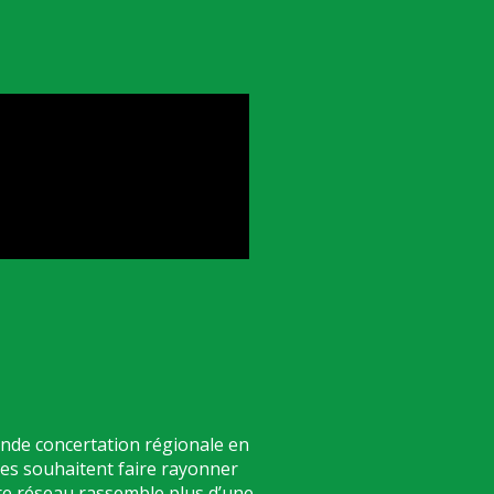
ande concertation régionale en
es souhaitent faire rayonner
re réseau rassemble plus d’une