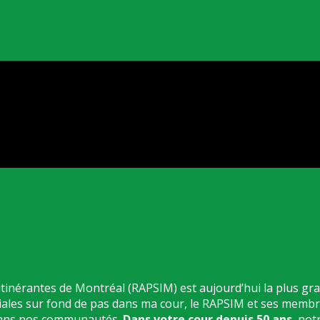
itinérantes de Montréal (RAPSIM) est aujourd’hui la plus gr
iales sur fond de pas dans ma cour, le RAPSIM et ses membr
e dans nos communautés.
Dans votre cour depuis 50 ans
, not