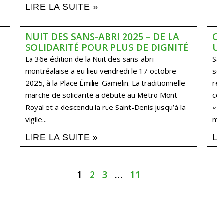
LIRE LA SUITE »
NUIT DES SANS-ABRI 2025 – DE LA
SOLIDARITÉ POUR PLUS DE DIGNITÉ​
É
La 36e édition de la Nuit des sans-abri
S
montréalaise a eu lieu vendredi le 17 octobre
s
2025, à la Place Émilie-Gamelin. La traditionnelle
r
marche de solidarité a débuté au Métro Mont-
c
Royal et a descendu la rue Saint-Denis jusqu’à la
«
vigile...
m
LIRE LA SUITE »
1
2
3
…
11