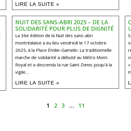
LIRE LA SUITE »
NUIT DES SANS-ABRI 2025 – DE LA
SOLIDARITÉ POUR PLUS DE DIGNITÉ​
É
La 36e édition de la Nuit des sans-abri
S
montréalaise a eu lieu vendredi le 17 octobre
s
2025, à la Place Émilie-Gamelin. La traditionnelle
r
marche de solidarité a débuté au Métro Mont-
c
Royal et a descendu la rue Saint-Denis jusqu’à la
«
vigile...
m
LIRE LA SUITE »
1
2
3
…
11