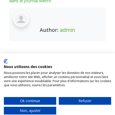
dans le Journal Metro
Author:
admin
Nous utilisons des cookies
1431, rue Fullum, Montréal (Québec). H2K 0B5
Nous pouvons les placer pour analyser les données de nos visiteurs,
améliorer notre site Web, afficher un contenu personnalisé et vous faire
Organisme appuyé par
Centraide
vivre une expérience inoubliable. Pour plus d'informations sur les cookies
que nous utilisons, ouvrez les paramètres.
Accueil
Faire un don
Nous joindre
Plan du site
Ok continue
Refuser
Tous droits réservés RAPSIM © 2024 |
Politique de confidentialités
|
Non, ajuster
site web réalisé par
samuelalexis.com