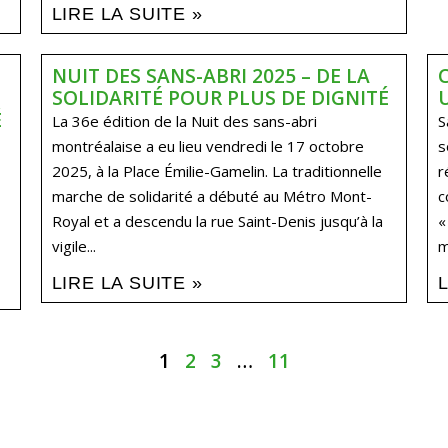
LIRE LA SUITE »
NUIT DES SANS-ABRI 2025 – DE LA
SOLIDARITÉ POUR PLUS DE DIGNITÉ​
É
La 36e édition de la Nuit des sans-abri
S
montréalaise a eu lieu vendredi le 17 octobre
s
2025, à la Place Émilie-Gamelin. La traditionnelle
r
marche de solidarité a débuté au Métro Mont-
c
Royal et a descendu la rue Saint-Denis jusqu’à la
«
vigile...
m
LIRE LA SUITE »
1
2
3
…
11