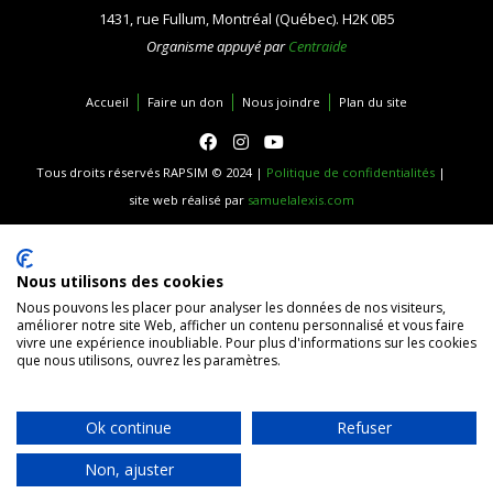
1431, rue Fullum, Montréal (Québec). H2K 0B5
Organisme appuyé par
Centraide
Accueil
Faire un don
Nous joindre
Plan du site
Tous droits réservés RAPSIM © 2024 |
Politique de confidentialités
|
site web réalisé par
samuelalexis.com
Nous utilisons des cookies
Nous pouvons les placer pour analyser les données de nos visiteurs,
améliorer notre site Web, afficher un contenu personnalisé et vous faire
vivre une expérience inoubliable. Pour plus d'informations sur les cookies
que nous utilisons, ouvrez les paramètres.
Ok continue
Refuser
Non, ajuster