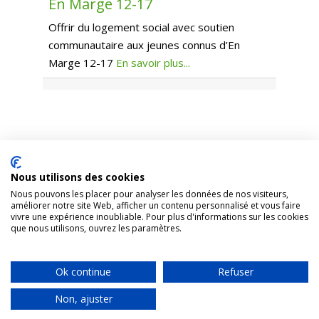
En Marge 12-17
Offrir du logement social avec soutien
communautaire aux jeunes connus d’En
Marge 12-17
En savoir plus...
Nous utilisons des cookies
1431, rue Fullum, Montréal (Québec). H2K 0B5
Nous pouvons les placer pour analyser les données de nos visiteurs,
améliorer notre site Web, afficher un contenu personnalisé et vous faire
Organisme appuyé par
Centraide
vivre une expérience inoubliable. Pour plus d'informations sur les cookies
que nous utilisons, ouvrez les paramètres.
Accueil
Faire un don
Nous joindre
Plan du site
Ok continue
Refuser
Tous droits réservés RAPSIM © 2024 |
Politique de confidentialités
|
Non, ajuster
site web réalisé par
samuelalexis.com