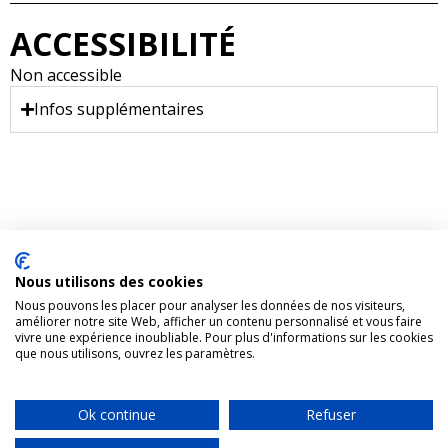
ACCESSIBILITÉ
Non accessible
Infos supplémentaires
Nous utilisons des cookies
1431, rue Fullum, Montréal (Québec). H2K 0B5
Nous pouvons les placer pour analyser les données de nos visiteurs,
améliorer notre site Web, afficher un contenu personnalisé et vous faire
Organisme appuyé par
Centraide
vivre une expérience inoubliable. Pour plus d'informations sur les cookies
que nous utilisons, ouvrez les paramètres.
Accueil
Faire un don
Nous joindre
Plan du site
Ok continue
Refuser
Tous droits réservés RAPSIM © 2024 |
Politique de confidentialités
|