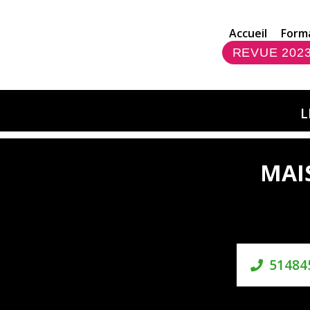
Accueil
Form
REVUE 202
L
MAI
51484