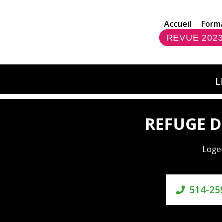
Accueil
Form
REVUE 202
L
REFUGE D
Loge
514-25