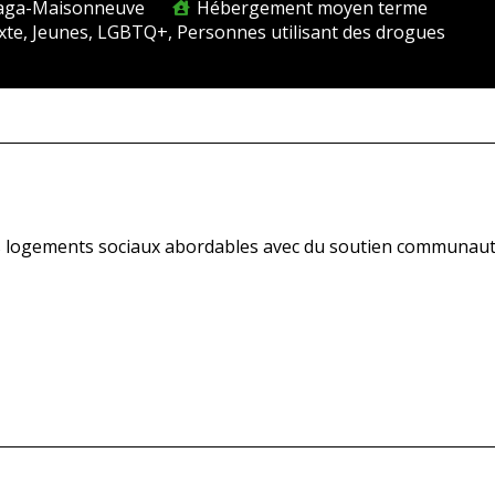
laga-Maisonneuve
Hébergement moyen terme
te, Jeunes, LGBTQ+, Personnes utilisant des drogues
 des logements sociaux abordables avec du soutien communaut