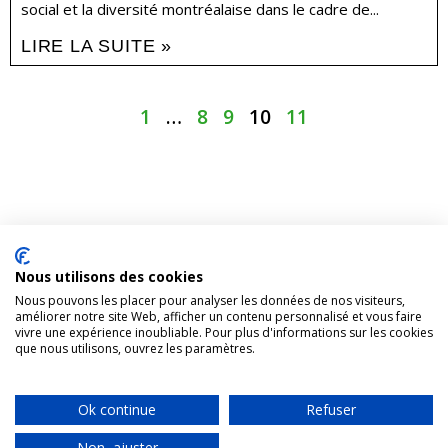
social et la diversité montréalaise dans le cadre de...
LIRE LA SUITE »
1
…
8
9
10
11
Nous utilisons des cookies
1431, rue Fullum, Montréal (Québec). H2K 0B5
Nous pouvons les placer pour analyser les données de nos visiteurs,
améliorer notre site Web, afficher un contenu personnalisé et vous faire
Organisme appuyé par
Centraide
vivre une expérience inoubliable. Pour plus d'informations sur les cookies
que nous utilisons, ouvrez les paramètres.
Accueil
Faire un don
Nous joindre
Plan du site
Ok continue
Refuser
Tous droits réservés RAPSIM © 2024 |
Politique de confidentialités
|
Non, ajuster