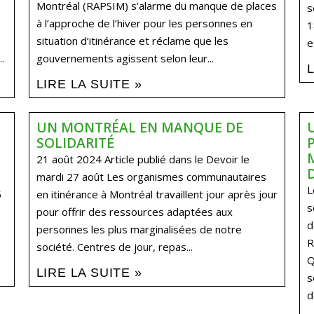
Montréal (RAPSIM) s’alarme du manque de places
s
à l’approche de l’hiver pour les personnes en
1
situation d’itinérance et réclame que les
e
.
gouvernements agissent selon leur...
LIRE LA SUITE »
UN MONTRÉAL EN MANQUE DE
SOLIDARITÉ
21 août 2024 Article publié dans le Devoir le
mardi 27 août Les organismes communautaires
L
5
en itinérance à Montréal travaillent jour après jour
s
pour offrir des ressources adaptées aux
d
personnes les plus marginalisées de notre
R
société. Centres de jour, repas...
Q
LIRE LA SUITE »
s
d