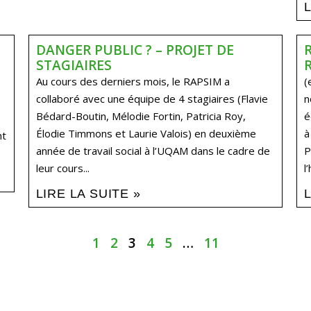
DANGER PUBLIC ? – PROJET DE
STAGIAIRES
Au cours des derniers mois, le RAPSIM a
(
collaboré avec une équipe de 4 stagiaires (Flavie
n
Bédard-Boutin, Mélodie Fortin, Patricia Roy,
é
Élodie Timmons et Laurie Valois) en deuxième
à
nt
année de travail social à l’UQAM dans le cadre de
P
leur cours...
l
LIRE LA SUITE »
1
2
3
4
5
…
11