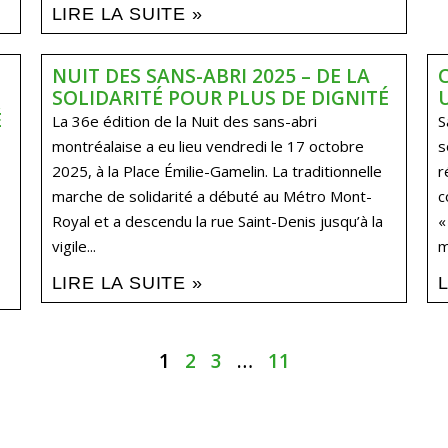
LIRE LA SUITE »
NUIT DES SANS-ABRI 2025 – DE LA
SOLIDARITÉ POUR PLUS DE DIGNITÉ​
É
La 36e édition de la Nuit des sans-abri
S
montréalaise a eu lieu vendredi le 17 octobre
s
2025, à la Place Émilie-Gamelin. La traditionnelle
r
marche de solidarité a débuté au Métro Mont-
c
Royal et a descendu la rue Saint-Denis jusqu’à la
«
vigile...
m
LIRE LA SUITE »
1
2
3
…
11