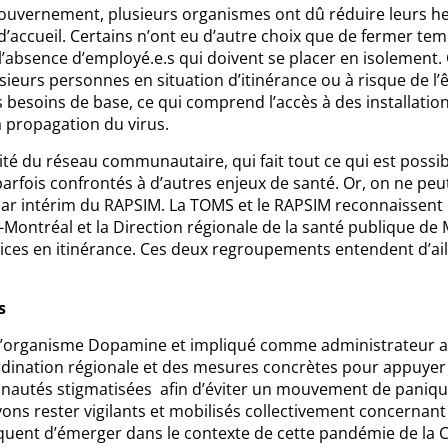
ouvernement, plusieurs organismes ont dû réduire leurs he
 d’accueil. Certains n’ont eu d’autre choix que de fermer t
absence d’employé.e.s qui doivent se placer en isolement.
sieurs personnes en situation d’itinérance ou à risque de l’ê
besoins de base, ce qui comprend l’accès à des installations
a propagation du virus.
darité du réseau communautaire, qui fait tout ce qui est pos
ois confrontés à d’autres enjeux de santé. Or, on ne peut a
 par intérim du RAPSIM. La TOMS et le RAPSIM reconnaissent 
-Montréal et la Direction régionale de la santé publique de M
ices en itinérance. Ces deux regroupements entendent d’aill
s
e l’organisme Dopamine et impliqué comme administrateur a
ordination régionale et des mesures concrètes pour appuyer
utés stigmatisées afin d’éviter un mouvement de panique,
s rester vigilants et mobilisés collectivement concernant 
squent d’émerger dans le contexte de cette pandémie de la 