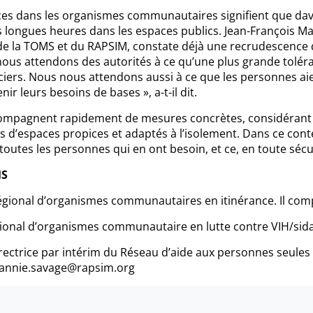
rvices dans les organismes communautaires signifient que d
s longues heures dans les espaces publics. Jean-François M
la TOMS et du RAPSIM, constate déjà une recrudescence du 
ous attendons des autorités à ce qu’une plus grande toléra
iciers. Nous nous attendons aussi à ce que les personnes ai
ir leurs besoins de bases », a-t-il dit.
compagnent rapidement de mesures concrètes, considérant 
d’espaces propices et adaptés à l’isolement. Dans ce cont
toutes les personnes qui en ont besoin, et ce, en toute sécu
MS
gional d’organismes communautaires en itinérance. Il co
onal d’organismes communautaire en lutte contre VIH/sid
ectrice par intérim du Réseau d’aide aux personnes seules 
4, annie.savage@rapsim.org