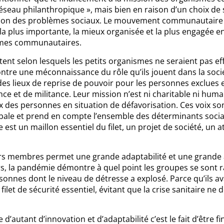
seau philanthropique », mais bien en raison d’un choix de s
ion des problèmes sociaux. Le mouvement communautaire c
la plus importante, la mieux organisée et la plus engagée en
ismes communautaires.
tent selon lesquels les petits organismes ne seraient pas ef
ontre une méconnaissance du rôle qu’ils jouent dans la soci
 des lieux de reprise de pouvoir pour les personnes exclues e
nce et de militance. Leur mission n’est ni charitable ni huma
ix des personnes en situation de défavorisation. Ces voix sont
ale et prend en compte l’ensemble des déterminants sociau
t un maillon essentiel du filet, un projet de société, un at
urs membres permet une grande adaptabilité et une grande 
eurs, la pandémie démontre à quel point les groupes se sont
sonnes dont le niveau de détresse a explosé. Parce qu’ils av
filet de sécurité essentiel, évitant que la crise sanitaire ne 
d’autant d’innovation et d’adaptabilité c’est le fait d’être f