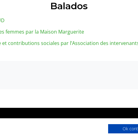
Balados
UD
des femmes par la Maison Marguerite
e et contributions sociales par l’Association des interven
Accuei
Ok cont