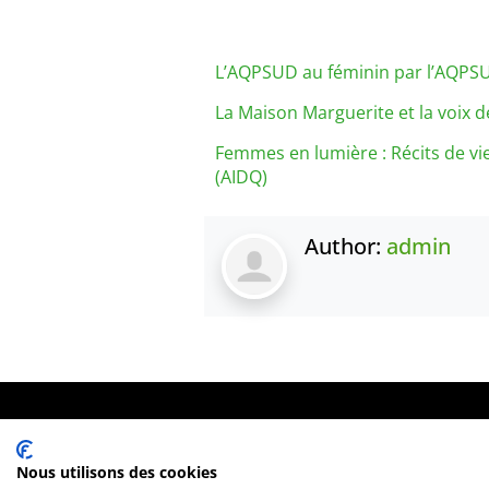
L’AQPSUD au féminin par l’AQPS
La Maison Marguerite et la voix 
Femmes en lumière : Récits de vi
(AIDQ)
Author:
admin
1431, rue Fullum, Montréal (Québec). H2K 0B5
Organisme appuyé par
Centraide
Nous utilisons des cookies