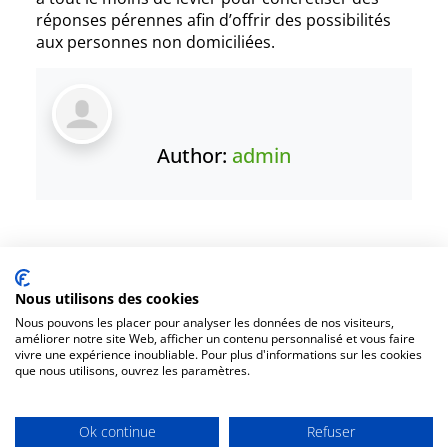
réponses pérennes afin d’offrir des possibilités
aux personnes non domiciliées.
Author:
admin
Nous utilisons des cookies
1431, rue Fullum, Montréal (Québec). H2K 0B5
Nous pouvons les placer pour analyser les données de nos visiteurs,
améliorer notre site Web, afficher un contenu personnalisé et vous faire
Organisme appuyé par
Centraide
vivre une expérience inoubliable. Pour plus d'informations sur les cookies
que nous utilisons, ouvrez les paramètres.
Accueil
Faire un don
Nous joindre
Plan du site
Ok continue
Refuser