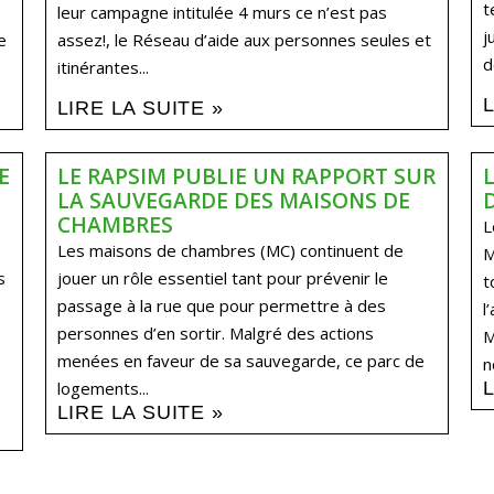
t
leur campagne intitulée 4 murs ce n’est pas
j
e
assez!, le Réseau d’aide aux personnes seules et
d
itinérantes...
LIRE LA SUITE »
E
LE RAPSIM PUBLIE UN RAPPORT SUR
LA SAUVEGARDE DES MAISONS DE
CHAMBRES
L
Les maisons de chambres (MC) continuent de
M
s
jouer un rôle essentiel tant pour prévenir le
t
passage à la rue que pour permettre à des
l
personnes d’en sortir. Malgré des actions
M
menées en faveur de sa sauvegarde, ce parc de
n
logements...
LIRE LA SUITE »