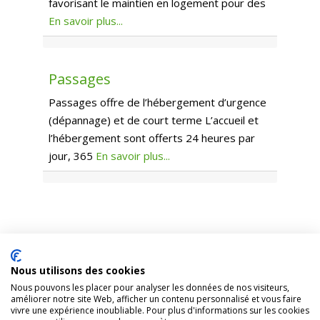
favorisant le maintien en logement pour des
En savoir plus...
Préfér
Hébergement d'urgence
Passages
Passages offre de l’hébergement d’urgence
(dépannage) et de court terme L’accueil et
l’hébergement sont offerts 24 heures par
jour, 365
En savoir plus...
Nous utilisons des cookies
1431, rue Fullum, Montréal (Québec). H2K 0B5
Nous pouvons les placer pour analyser les données de nos visiteurs,
améliorer notre site Web, afficher un contenu personnalisé et vous faire
Organisme appuyé par
Centraide
vivre une expérience inoubliable. Pour plus d'informations sur les cookies