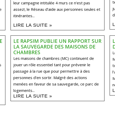
t
leur campagne intitulée 4 murs ce n’est pas
j
e
assez!, le Réseau d’aide aux personnes seules et
d
itinérantes...
LIRE LA SUITE »
E
LE RAPSIM PUBLIE UN RAPPORT SUR
LA SAUVEGARDE DES MAISONS DE
CHAMBRES
L
Les maisons de chambres (MC) continuent de
M
s
jouer un rôle essentiel tant pour prévenir le
t
passage à la rue que pour permettre à des
l
personnes d’en sortir. Malgré des actions
M
menées en faveur de sa sauvegarde, ce parc de
n
logements...
LIRE LA SUITE »