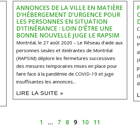
ANNONCES DE LA VILLE EN MATIÈRE
D’HÉBERGEMENT D’URGENCE POUR
LES PERSONNES EN SITUATION
D’ITINÉRANCE : LOIN D’ÊTRE UNE
C
BONNE NOUVELLE JUGE LE RAPSIM
c
Montréal, le 27 août 2020 – Le Réseau d’aide aux
P
personnes seules et itinérantes de Montréal
d
(RAPSIM) déplore les fermetures successives
(
des mesures temporaires mises en place pour
p
faire face à la pandémie de COVID-19 et juge
(
insuffisantes les annonces...
d
.
LIRE LA SUITE »
1
…
7
8
9
10
11