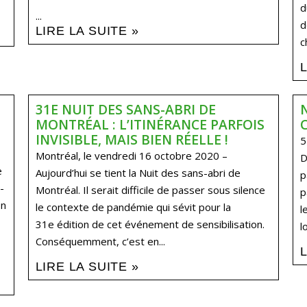
d
...
d
LIRE LA SUITE »
c
31E NUIT DES SANS-ABRI DE
MONTRÉAL : L’ITINÉRANCE PARFOIS
INVISIBLE, MAIS BIEN RÉELLE !
5
Montréal, le vendredi 16 octobre 2020 –
D
e
Aujourd’hui se tient la Nuit des sans-abri de
p
-
Montréal. Il serait difficile de passer sous silence
p
on
le contexte de pandémie qui sévit pour la
l
31e édition de cet événement de sensibilisation.
l
Conséquemment, c’est en...
LIRE LA SUITE »