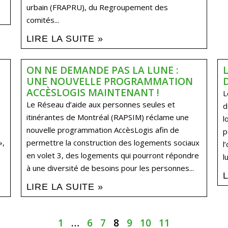
urbain (FRAPRU), du Regroupement des
comités...
LIRE LA SUITE »
ON NE DEMANDE PAS LA LUNE :
UNE NOUVELLE PROGRAMMATION
ACCÈSLOGIS MAINTENANT !
L
Le Réseau d’aide aux personnes seules et
d
itinérantes de Montréal (RAPSIM) réclame une
l
nouvelle programmation AccèsLogis afin de
p
»,
permettre la construction des logements sociaux
l
en volet 3, des logements qui pourront répondre
l
à une diversité de besoins pour les personnes...
LIRE LA SUITE »
1
…
6
7
8
9
10
11