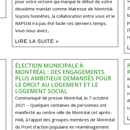
S
pour votre victoire qui marque le début de votre
2
deuxième mandat comme Mairesse de Montréal.
l
Soyons honnêtes, la collaboration entre vous et le
p
RAPSIM n’a pas été facile ces derniers temps.
(
Vous nous aviez...
r
LIRE LA SUITE »
ÉLECTION MUNICIPALE À
MONTRÉAL : DES ENGAGEMENTS
PLUS AMBITIEUX DEMANDÉS POUR
M
LE DROIT AU LOGEMENT ET LE
s
LOGEMENT SOCIAL
c
Communiqué de presse Montréal, le 7 octobre
d
2021 – Quelques centaines de personnes ont
c
manifesté au centre-ville de Montréal cet après-
midi, à l’appel des groupes membres de Montréal
du Front d’action populaire en réaménagement