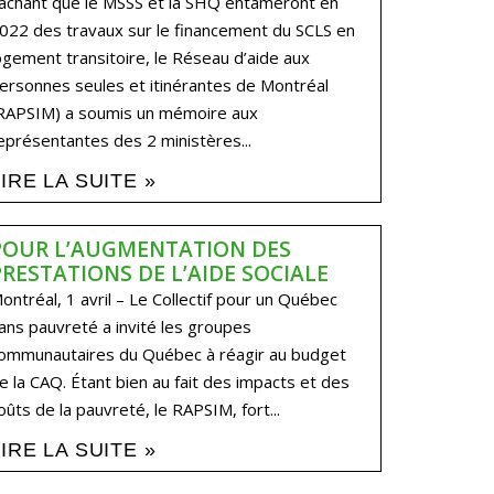
achant que le MSSS et la SHQ entameront en
022 des travaux sur le financement du SCLS en
ogement transitoire, le Réseau d’aide aux
ersonnes seules et itinérantes de Montréal
RAPSIM) a soumis un mémoire aux
eprésentantes des 2 ministères...
LIRE LA SUITE »
POUR L’AUGMENTATION DES
PRESTATIONS DE L’AIDE SOCIALE
ontréal, 1 avril – Le Collectif pour un Québec
ans pauvreté a invité les groupes
ommunautaires du Québec à réagir au budget
e la CAQ. Étant bien au fait des impacts et des
oûts de la pauvreté, le RAPSIM, fort...
LIRE LA SUITE »