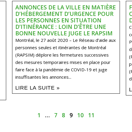
ANNONCES DE LA VILLE EN MATIÈRE
D’HÉBERGEMENT D’URGENCE POUR
LES PERSONNES EN SITUATION
D’ITINÉRANCE : LOIN D’ÊTRE UNE
C
BONNE NOUVELLE JUGE LE RAPSIM
c
Montréal, le 27 août 2020 – Le Réseau d’aide aux
P
personnes seules et itinérantes de Montréal
d
(RAPSIM) déplore les fermetures successives
(
des mesures temporaires mises en place pour
p
faire face à la pandémie de COVID-19 et juge
(
insuffisantes les annonces...
d
.
LIRE LA SUITE »
1
…
7
8
9
10
11