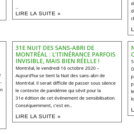
d
...
d
LIRE LA SUITE »
c
31E NUIT DES SANS-ABRI DE
MONTRÉAL : L’ITINÉRANCE PARFOIS
INVISIBLE, MAIS BIEN RÉELLE !
5
Montréal, le vendredi 16 octobre 2020 –
D
e
Aujourd’hui se tient la Nuit des sans-abri de
p
-
Montréal. Il serait difficile de passer sous silence
p
on
le contexte de pandémie qui sévit pour la
l
31e édition de cet événement de sensibilisation.
l
Conséquemment, c’est en...
LIRE LA SUITE »