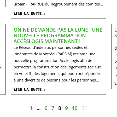
urbain (FRAPRU), du Regroupement des comités...
LIRE LA SUITE »
ON NE DEMANDE PAS LA LUNE : UNE
NOUVELLE PROGRAMMATION
ACCÈSLOGIS MAINTENANT !
L
Le Réseau d’aide aux personnes seules et
d
itinérantes de Montréal (RAPSIM) réclame une
l
nouvelle programmation AccèsLogis afin de
p
,
permettre la construction des logements sociaux
l
en volet 3, des logements qui pourront répondre
l
à une diversité de besoins pour les personnes...
L
LIRE LA SUITE »
1
…
6
7
8
9
10
11