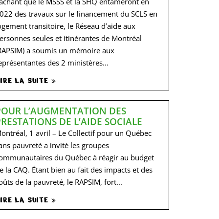
achant que le MSSS et la SHQ entameront en
022 des travaux sur le financement du SCLS en
ogement transitoire, le Réseau d’aide aux
ersonnes seules et itinérantes de Montréal
RAPSIM) a soumis un mémoire aux
eprésentantes des 2 ministères...
IRE LA SUITE »
POUR L’AUGMENTATION DES
PRESTATIONS DE L’AIDE SOCIALE
ontréal, 1 avril – Le Collectif pour un Québec
ans pauvreté a invité les groupes
ommunautaires du Québec à réagir au budget
e la CAQ. Étant bien au fait des impacts et des
oûts de la pauvreté, le RAPSIM, fort...
IRE LA SUITE »