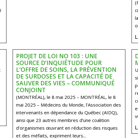
(
0
c
l
o
PROJET DE LOI NO 103 : UNE
SOURCE D’INQUIÉTUDE POUR
L’OFFRE DE SOINS, LA PRÉVENTION
t
U
DE SURDOSES ET LA CAPACITÉ DE
s
SAUVER DES VIES – COMMUNIQUÉ
p
CONJOINT
r
(MONTRÉAL), le 8 mai 2025 – MONTRÉAL, le 8
c
mai 2025 – Médecins du Monde, l’Association des
e
intervenants en dépendance du Québec (AIDQ),
v
ainsi que 23 autres membres d’une coalition
d’organismes œuvrant en réduction des risques
et des méfaits, expriment leurs...