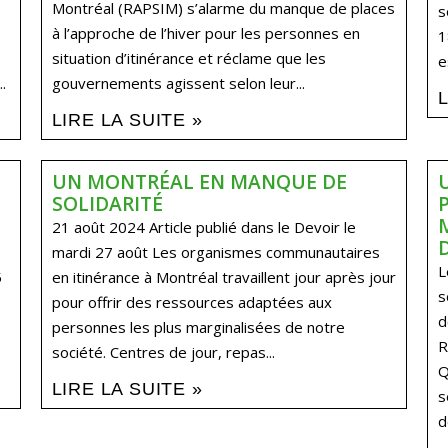
Montréal (RAPSIM) s’alarme du manque de places
s
à l’approche de l’hiver pour les personnes en
1
situation d’itinérance et réclame que les
e
.
gouvernements agissent selon leur...
LIRE LA SUITE »
UN MONTRÉAL EN MANQUE DE
SOLIDARITÉ
21 août 2024 Article publié dans le Devoir le
mardi 27 août Les organismes communautaires
L
5
en itinérance à Montréal travaillent jour après jour
s
pour offrir des ressources adaptées aux
d
personnes les plus marginalisées de notre
R
société. Centres de jour, repas...
Q
LIRE LA SUITE »
s
d