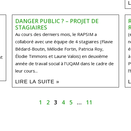
DANGER PUBLIC ? – PROJET DE
STAGIAIRES
Au cours des derniers mois, le RAPSIM a
(
collaboré avec une équipe de 4 stagiaires (Flavie
n
Bédard-Boutin, Mélodie Fortin, Patricia Roy,
é
Élodie Timmons et Laurie Valois) en deuxième
à
nt
année de travail social à l’UQAM dans le cadre de
P
leur cours...
l
LIRE LA SUITE »
1
2
3
4
5
…
11