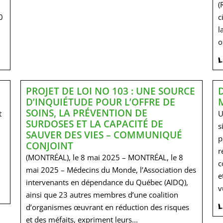
(
0
c
l
o
L
PROJET DE LOI NO 103 : UNE SOURCE
D’INQUIÉTUDE POUR L’OFFRE DE
SOINS, LA PRÉVENTION DE
t
U
SURDOSES ET LA CAPACITÉ DE
s
SAUVER DES VIES – COMMUNIQUÉ
p
CONJOINT
r
(MONTRÉAL), le 8 mai 2025 – MONTRÉAL, le 8
c
mai 2025 – Médecins du Monde, l’Association des
e
intervenants en dépendance du Québec (AIDQ),
v
ainsi que 23 autres membres d’une coalition
L
d’organismes œuvrant en réduction des risques
et des méfaits, expriment leurs...