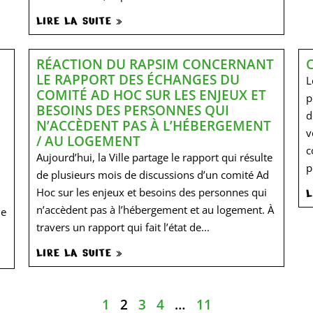
LIRE LA SUITE »
RÉACTION DU RAPSIM CONCERNANT
LE RAPPORT DES ÉCHANGES DU
L
COMITÉ AD HOC SUR LES ENJEUX ET
p
BESOINS DES PERSONNES QUI
d
N’ACCÈDENT PAS À L’HÉBERGEMENT
v
/ AU LOGEMENT
c
Aujourd’hui, la Ville partage le rapport qui résulte
p
de plusieurs mois de discussions d’un comité Ad
Hoc sur les enjeux et besoins des personnes qui
L
n’accèdent pas à l’hébergement et au logement. À
de
travers un rapport qui fait l’état de...
LIRE LA SUITE »
1
2
3
4
…
11