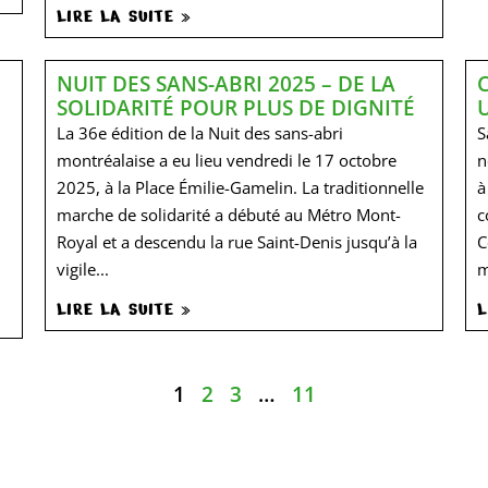
LIRE LA SUITE »
NUIT DES SANS-ABRI 2025 – DE LA
SOLIDARITÉ POUR PLUS DE DIGNITÉ​
La 36e édition de la Nuit des sans-abri
S
montréalaise a eu lieu vendredi le 17 octobre
n
2025, à la Place Émilie-Gamelin. La traditionnelle
à
marche de solidarité a débuté au Métro Mont-
c
Royal et a descendu la rue Saint-Denis jusqu’à la
C
vigile...
m
LIRE LA SUITE »
L
1
2
3
…
11