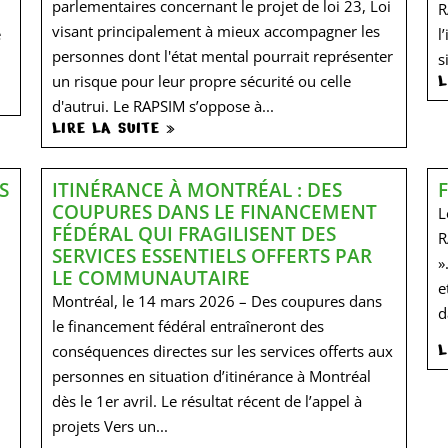
parlementaires concernant le projet de loi 23, Loi
R
visant principalement à mieux accompagner les
e
l
personnes dont l'état mental pourrait représenter
s
L
un risque pour leur propre sécurité ou celle
d'autrui. Le RAPSIM s’oppose à...
LIRE LA SUITE »
S
ITINÉRANCE À MONTRÉAL : DES
COUPURES DANS LE FINANCEMENT
L
FÉDÉRAL QUI FRAGILISENT DES
R
SERVICES ESSENTIELS OFFERTS PAR
»
LE COMMUNAUTAIRE
e
Montréal, le 14 mars 2026 – Des coupures dans
d
le financement fédéral entraîneront des
L
conséquences directes sur les services offerts aux
personnes en situation d’itinérance à Montréal
dès le 1er avril. Le résultat récent de l’appel à
projets Vers un...