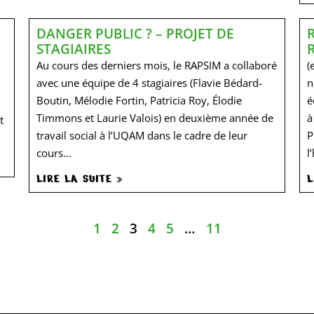
DANGER PUBLIC ? – PROJET DE
STAGIAIRES
Au cours des derniers mois, le RAPSIM a collaboré
(
avec une équipe de 4 stagiaires (Flavie Bédard-
n
Boutin, Mélodie Fortin, Patricia Roy, Élodie
é
Timmons et Laurie Valois) en deuxième année de
à
t
travail social à l’UQAM dans le cadre de leur
P
cours...
l
LIRE LA SUITE »
L
1
2
3
4
5
…
11